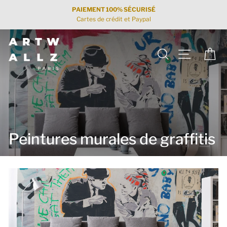
Passer
PAIEMENT 100% SÉCURISÉ
au
Cartes de crédit et Paypal
contenu
Rechercher
Navigation
Pan
Peintures murales de graffitis